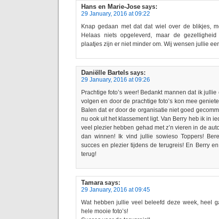
Hans en Marie-Jose
says:
29 January, 2016 at 09:22
Knap gedaan met dat dat wiel over de blikjes, 
Helaas niets opgeleverd, maar de gezellighei
plaatjes zijn er niet minder om. Wij wensen jullie ee
Daniëlle Bartels
says:
29 January, 2016 at 09:26
Prachtige foto’s weer! Bedankt mannen dat ik julli
volgen en door de prachtige foto’s kon mee genie
Balen dat er door de organisatie niet goed gecomm
nu ook uit het klassement ligt. Van Berry heb ik in ie
veel plezier hebben gehad met z’n vieren in de auto 
dan winnen! Ik vind jullie sowieso Toppers! Bere
succes en plezier tijdens de terugreis! En Berry e
terug!
Tamara
says:
29 January, 2016 at 09:45
Wat hebben jullie veel beleefd deze week, heel g
hele mooie foto’s!