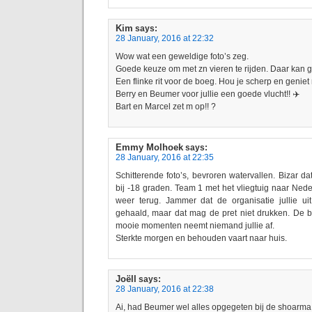
Kim
says:
28 January, 2016 at 22:32
Wow wat een geweldige foto’s zeg.
Goede keuze om met zn vieren te rijden. Daar kan 
Een flinke rit voor de boeg. Hou je scherp en geniet
Berry en Beumer voor jullie een goede vlucht!! ✈️
Bart en Marcel zet m op!! ?
Emmy Molhoek
says:
28 January, 2016 at 22:35
Schitterende foto’s, bevroren watervallen. Bizar da
bij -18 graden. Team 1 met het vliegtuig naar Ne
weer terug. Jammer dat de organisatie jullie ui
gehaald, maar dat mag de pret niet drukken. De b
mooie momenten neemt niemand jullie af.
Sterkte morgen en behouden vaart naar huis.
Joëll
says:
28 January, 2016 at 22:38
Ai, had Beumer wel alles opgegeten bij de shoarma