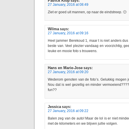
Patrick Klop
says:
27 January, 2016 at 08:49
Ziet er goed uit mannen, op naar de eindstreep. 🙂
Wilma
says:
27 January, 2016 at 09:16
Heel jammer Berekoud 1, maar t is niet anders dus 
beste van. Veel plezier vandaag en voorzichtig, ge
leuke en mooie foto s trouwens.
Hans en Marie-Jose
says:
27 January, 2016 at 09:20
Wederom genoten van de foto’s. Gelukkig mogen jull
Nou dat is wel gezellig en minder vermoeiend????
fun??
Jessica
says:
27 January, 2016 at 09:22
Balen zeg van de auto! Maar de lol is er niet mind
met de kilometers en we blijven jullie volgen.