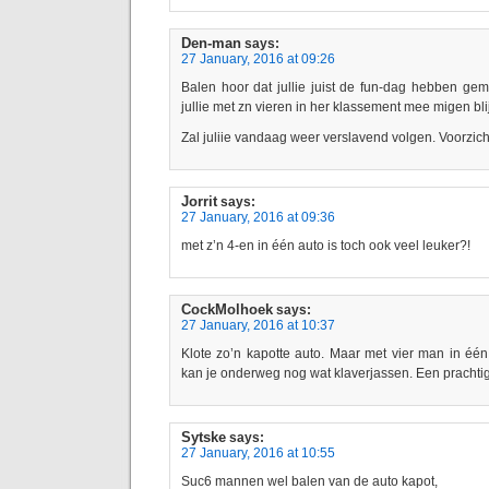
Den-man
says:
27 January, 2016 at 09:26
Balen hoor dat jullie juist de fun-dag hebben gemi
jullie met zn vieren in her klassement mee migen bli
Zal juliie vandaag weer verslavend volgen. Voorzic
Jorrit
says:
27 January, 2016 at 09:36
met z’n 4-en in één auto is toch ook veel leuker?!
CockMolhoek
says:
27 January, 2016 at 10:37
Klote zo’n kapotte auto. Maar met vier man in één
kan je onderweg nog wat klaverjassen. Een prachtig
Sytske
says:
27 January, 2016 at 10:55
Suc6 mannen wel balen van de auto kapot,