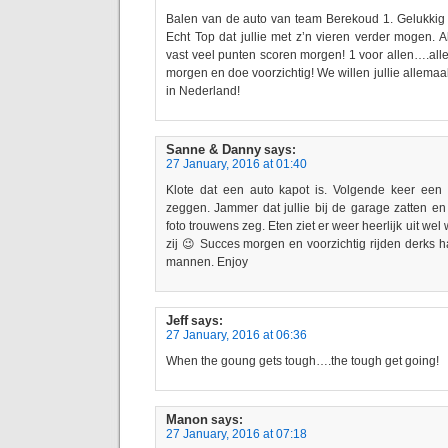
Balen van de auto van team Berekoud 1. Gelukkig 
Echt Top dat jullie met z’n vieren verder mogen. A
vast veel punten scoren morgen! 1 voor allen….alle
morgen en doe voorzichtig! We willen jullie allemaa
in Nederland!
Sanne & Danny
says:
27 January, 2016 at 01:40
Klote dat een auto kapot is. Volgende keer een
zeggen. Jammer dat jullie bij de garage zatten en
foto trouwens zeg. Eten ziet er weer heerlijk uit w
zij 😉 Succes morgen en voorzichtig rijden derks h
mannen. Enjoy
Jeff
says:
27 January, 2016 at 06:36
When the goung gets tough….the tough get going!
Manon
says:
27 January, 2016 at 07:18